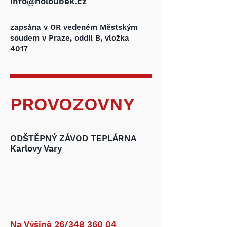
info@holoubek.cz
zapsána v OR vedeném Městským
soudem v Praze, oddíl B, vložka
4017
PROVOZOVNY
ODŠTĚPNÝ ZÁVOD TEPLÁRNA
Karlovy Vary
Na Výšině 26/348 360 04