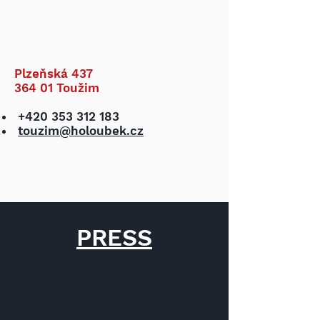
Plzeňská 437
364 01 Toužim
+420 353 312 183
touzim@holoubek.cz
PRESS