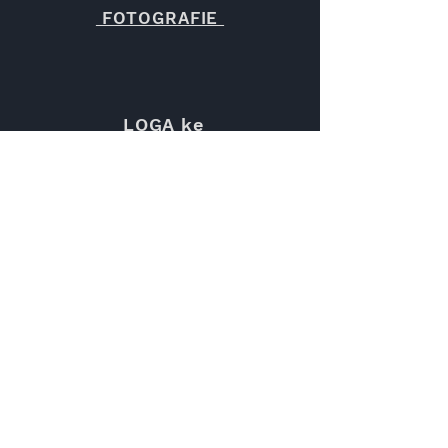
FOTOGRAFIE
LOGA ke
stažení
TEXTY / TZ
PRO
AKCIONÁŘE